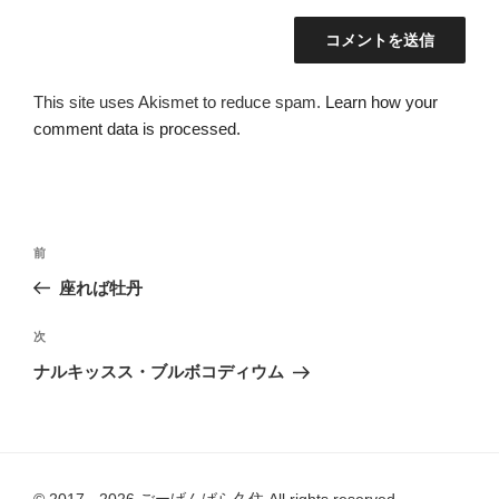
This site uses Akismet to reduce spam.
Learn how your
comment data is processed.
投
過
前
稿
去
座れば牡丹
ナ
の
ビ
投
次
次
稿
ゲ
の
ナルキッスス・ブルボコディウム
投
ー
稿
シ
ョ
ン