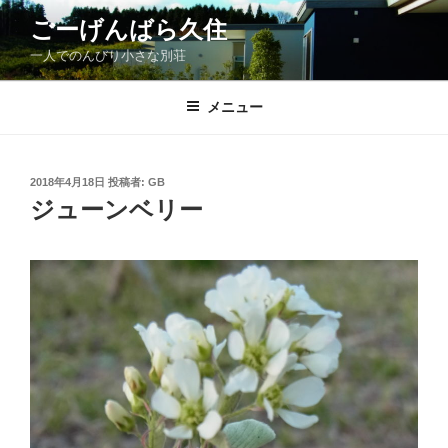
コ
ごーげんばら久住
ン
一人でのんびり小さな別荘
テ
ン
ツ
メニュー
へ
ス
キ
投
2018年4月18日
投稿者:
GB
稿
ッ
ジューンベリー
日:
プ