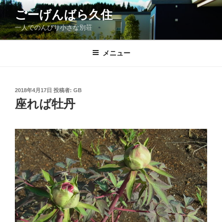
コ
ごーげんばら久住
ン
一人でのんびり小さな別荘
テ
ン
ツ
メニュー
へ
ス
キ
投
2018年4月17日
投稿者:
GB
稿
ッ
座れば牡丹
日:
プ