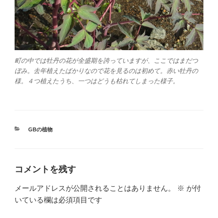
町の中では牡丹の花が全盛期を誇っていますが、ここではまだつ
ぼみ。去年植えたばかりなので花を見るのは初めて。赤い牡丹の
様。４つ植えたうち、一つはどうも枯れてしまった様子。
カ
GBの植物
テ
ゴ
リ
ー
コメントを残す
メールアドレスが公開されることはありません。
※
が付
いている欄は必須項目です