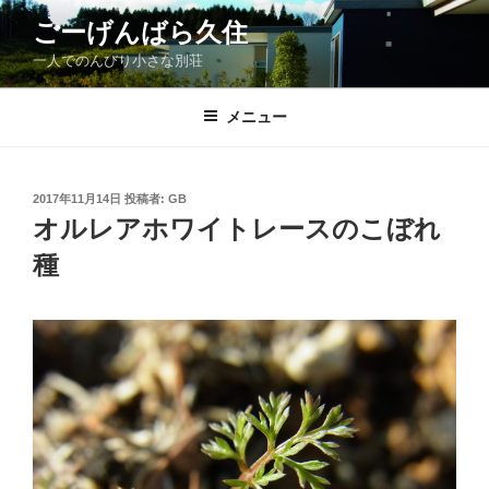
コ
ごーげんばら久住
ン
一人でのんびり小さな別荘
テ
ン
ツ
メニュー
へ
ス
キ
投
2017年11月14日
投稿者:
GB
稿
ッ
オルレアホワイトレースのこぼれ
日:
プ
種