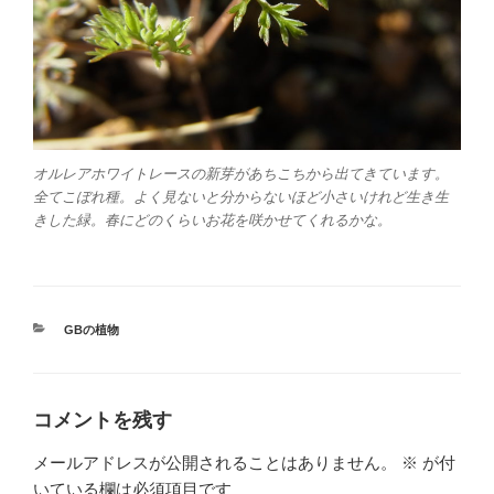
オルレアホワイトレースの新芽があちこちから出てきています。
全てこぼれ種。よく見ないと分からないほど小さいけれど生き生
きした緑。春にどのくらいお花を咲かせてくれるかな。
カ
GBの植物
テ
ゴ
リ
ー
コメントを残す
メールアドレスが公開されることはありません。
※
が付
いている欄は必須項目です