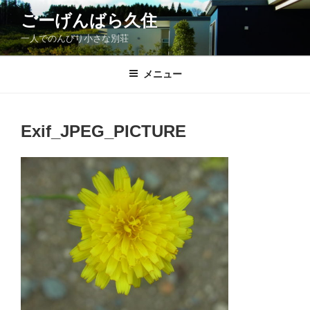
コ
ごーげんばら久住
ン
一人でのんびり小さな別荘
テ
ン
ツ
メニュー
へ
ス
キ
Exif_JPEG_PICTURE
ッ
プ