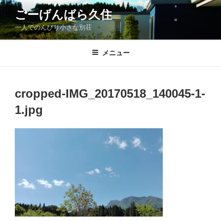
コ
ごーげんばら久住
ン
一人でのんびり小さな別荘
テ
ン
ツ
メニュー
へ
ス
キ
cropped-IMG_20170518_140045-1-
ッ
1.jpg
プ