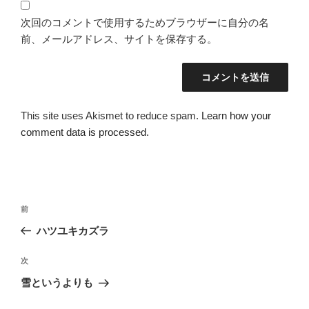
次回のコメントで使用するためブラウザーに自分の名
前、メールアドレス、サイトを保存する。
This site uses Akismet to reduce spam.
Learn how your
comment data is processed.
投
過
前
稿
去
ハツユキカズラ
ナ
の
ビ
投
次
次
稿
ゲ
の
雪というよりも
投
ー