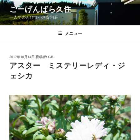
コ
ごーげんばら久住
ン
一人でのんびり小さな別荘
テ
ン
ツ
メニュー
へ
ス
キ
投
2017年10月14日
投稿者:
GB
稿
ッ
アスター ミステリーレディ・ジ
日:
プ
ェシカ