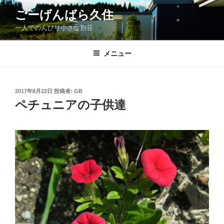
コ
ごーげんばら久住
ン
一人でのんびり小さな別荘
テ
ン
ツ
メニュー
へ
ス
キ
投
2017年8月22日
投稿者:
GB
稿
ッ
ペチュニアの子供達
日:
プ