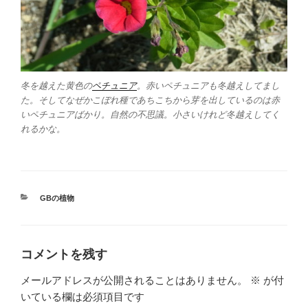
冬を越えた黄色の
ペチュニア
。赤いペチュニアも冬越えしてまし
た。そしてなぜかこぼれ種であちこちから芽を出しているのは赤
いペチュニアばかり。自然の不思議。小さいけれど冬越えしてく
れるかな。
カ
GBの植物
テ
ゴ
リ
ー
コメントを残す
メールアドレスが公開されることはありません。
※
が付
いている欄は必須項目です