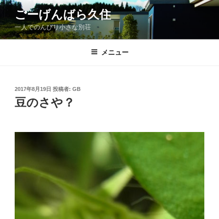
コ
ごーげんばら久住
ン
一人でのんびり小さな別荘
テ
ン
ツ
メニュー
へ
ス
キ
投
2017年8月19日
投稿者:
GB
稿
ッ
豆のさや？
日:
プ