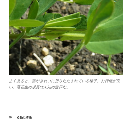
よく見ると、葉がきれいに折りたたまれている様子。お行儀が良
い。落花生の成長は未知の世界だ。
カ
GBの植物
テ
ゴ