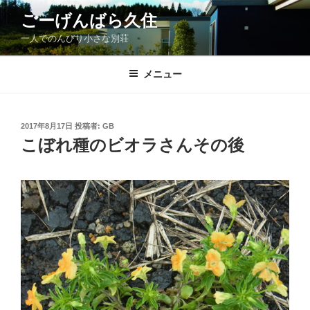
コ
ごーげんばら久住
ン
一人でのんびり小さな別荘
テ
ン
ツ
メニュー
へ
ス
キ
投
2017年8月17日
投稿者:
GB
稿
ッ
こぼれ種のビオラさんその後
日:
プ