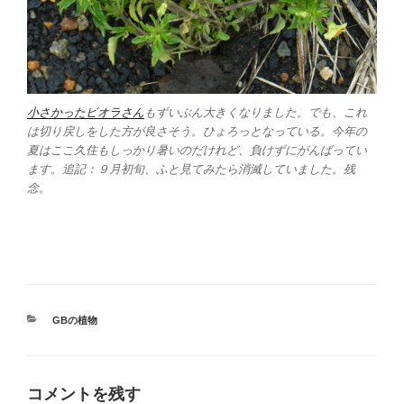
小さかったビオラさん
もずいぶん大きくなりました。でも、これ
は切り戻しをした方が良さそう。ひょろっとなっている。今年の
夏はここ久住もしっかり暑いのだけれど、負けずにがんばってい
ます。追記：９月初旬、ふと見てみたら消滅していました。残
念。
カ
GBの植物
テ
ゴ
リ
ー
コメントを残す