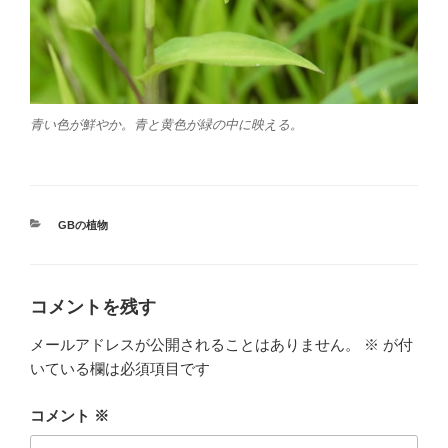
青い色が鮮やか。青と黄色が緑の中に映える。
カ
GBの植物
テ
ゴ
リ
ー
コメントを残す
メールアドレスが公開されることはありません。
※
が付
いている欄は必須項目です
コメント
※