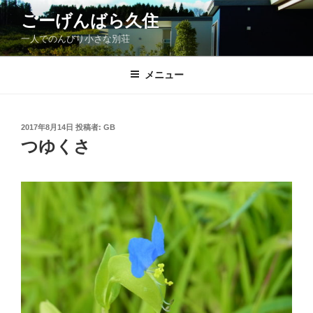
コ
ごーげんばら久住
ン
一人でのんびり小さな別荘
テ
ン
ツ
メニュー
へ
ス
キ
投
2017年8月14日
投稿者:
GB
稿
ッ
つゆくさ
日:
プ