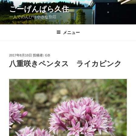
コ
ごーげんばら久住
ン
一人でのんびり小さな別荘
テ
ン
ツ
メニュー
へ
ス
キ
投
2017年8月10日
投稿者:
GB
稿
ッ
八重咲きペンタス ライカピンク
日:
プ