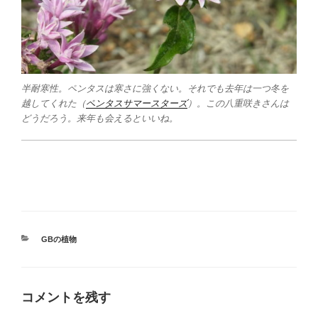
半耐寒性。ペンタスは寒さに強くない。それでも去年は一つ冬を
越してくれた（
ペンタスサマースターズ
）。この八重咲きさんは
どうだろう。来年も会えるといいね。
カ
GBの植物
テ
ゴ
リ
ー
コメントを残す