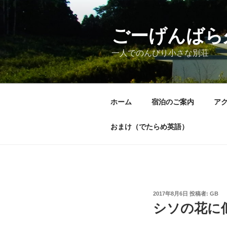
コ
ン
テ
ごーげんばら
ン
一人でのんびり小さな別荘
ツ
へ
ス
キ
ホーム
宿泊のご案内
ア
ッ
プ
おまけ（でたらめ英語）
投
2017年8月6日
投稿者:
GB
稿
シソの花に
日: