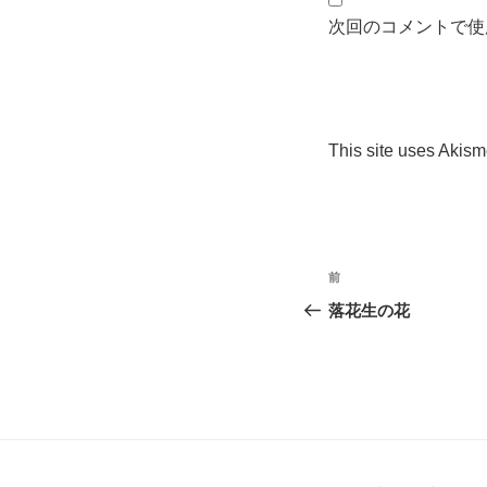
次回のコメントで使
This site uses Akis
投
過
前
稿
去
落花生の花
の
ナ
投
ビ
稿
ゲ
ー