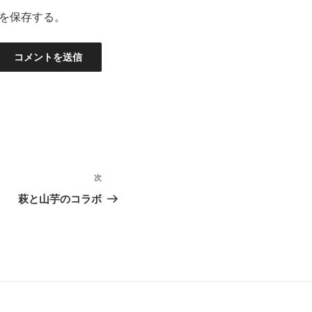
を保存する。
次
次
の
萩と山芋のコラボ
投
稿