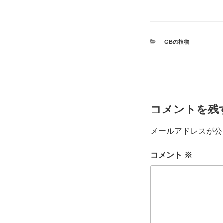
カ
GBの植物
テ
ゴ
リ
ー
コメントを残
メールアドレスが公
コメント
※