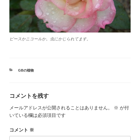
ピースかニコールか。虫にかじられてます。
カ
GBの植物
テ
ゴ
リ
ー
コメントを残す
メールアドレスが公開されることはありません。
※
が付
いている欄は必須項目です
コメント
※