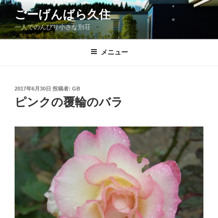
コ
ごーげんばら久住
ン
一人でのんびり小さな別荘
テ
ン
ツ
メニュー
へ
ス
キ
投
2017年6月30日
投稿者:
GB
稿
ッ
ピンクの覆輪のバラ
日:
プ