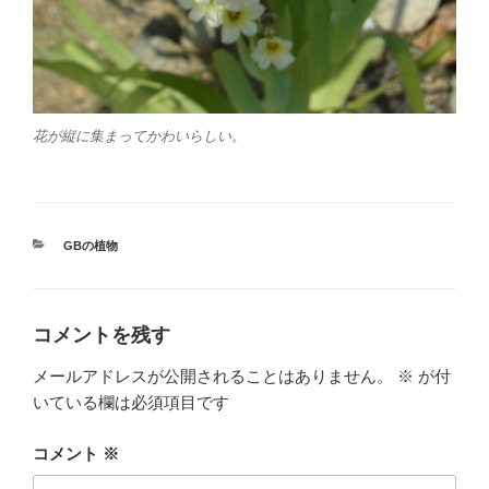
花が縦に集まってかわいらしい。
カ
GBの植物
テ
ゴ
リ
ー
コメントを残す
メールアドレスが公開されることはありません。
※
が付
いている欄は必須項目です
コメント
※