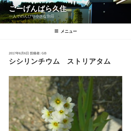
コ
ごーげんばら久住
ン
一人でのんびり小さな別荘
テ
ン
ツ
メニュー
へ
ス
キ
投
2017年6月6日
投稿者:
GB
稿
ッ
シシリンチウム ストリアタム
日:
プ