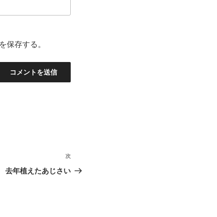
を保存する。
次
次
の
去年植えたあじさい
投
稿