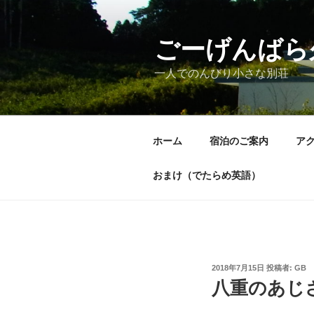
コ
ン
テ
ごーげんばら
ン
一人でのんびり小さな別荘
ツ
へ
ス
キ
ホーム
宿泊のご案内
ア
ッ
プ
おまけ（でたらめ英語）
投
2018年7月15日
投稿者:
GB
稿
八重のあじ
日: