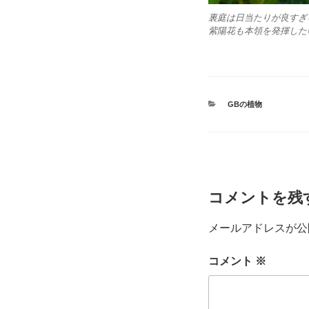
裏庭は日当たりが良すぎ
紫陽花も本領を発揮した
カ
GBの植物
テ
ゴ
リ
ー
コメントを残
メールアドレスが公
コメント
※