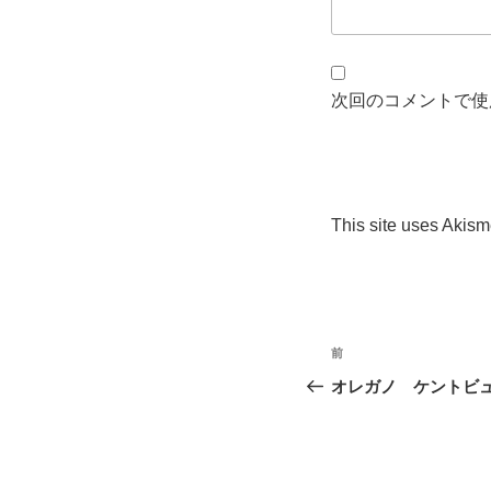
次回のコメントで使
This site uses Akis
投
過
前
稿
去
オレガノ ケントビ
の
ナ
投
ビ
稿