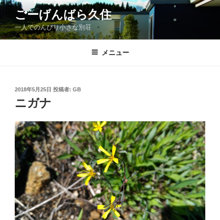
コ
ごーげんばら久住
ン
一人でのんびり小さな別荘
テ
ン
ツ
メニュー
へ
ス
キ
投
2018年5月25日
投稿者:
GB
稿
ッ
ニガナ
日:
プ