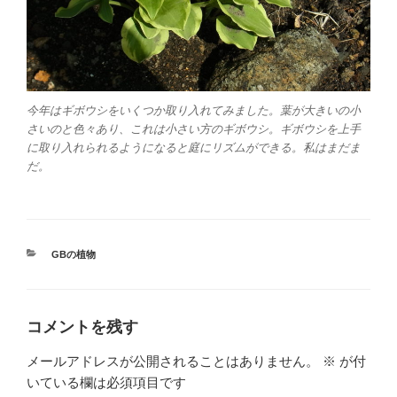
今年はギボウシをいくつか取り入れてみました。葉が大きいの小
さいのと色々あり、これは小さい方のギボウシ。ギボウシを上手
に取り入れられるようになると庭にリズムができる。私はまだま
だ。
カ
GBの植物
テ
ゴ
リ
ー
コメントを残す
メールアドレスが公開されることはありません。
※
が付
いている欄は必須項目です