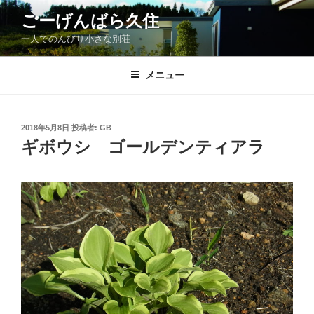
コ
ごーげんばら久住
ン
一人でのんびり小さな別荘
テ
ン
ツ
メニュー
へ
ス
キ
投
2018年5月8日
投稿者:
GB
稿
ッ
ギボウシ ゴールデンティアラ
日:
プ