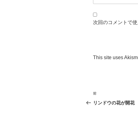
次回のコメントで使
This site uses Akis
投
過
前
稿
去
リンドウの花が開花
の
ナ
投
ビ
稿
ゲ