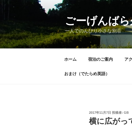
コ
ン
テ
ごーげんばら
ン
一人でのんびり小さな別荘
ツ
へ
ス
キ
ホーム
宿泊のご案内
ア
ッ
プ
おまけ（でたらめ英語）
投
2017年11月7日
投稿者:
GB
稿
横に広がっ
日: