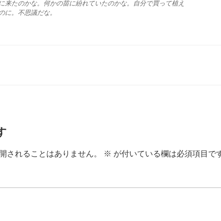
に来たのかな。何かの苗に紛れていたのかな。自分で買って植え
のに。不思議だな。
す
開されることはありません。
※
が付いている欄は必須項目で