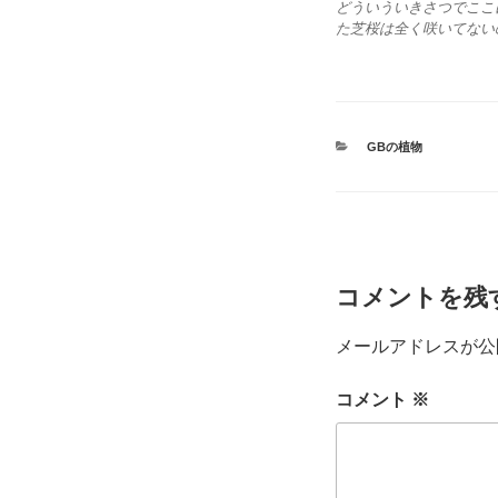
どういういきさつでここ
た芝桜は全く咲いてない
カ
GBの植物
テ
ゴ
リ
ー
コメントを残
メールアドレスが公
コメント
※