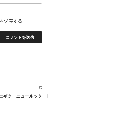
を保存する。
次
次
の
エギク ニュールック
投
稿