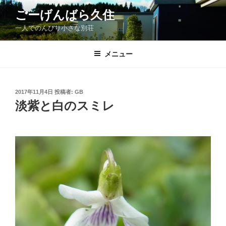
コ
ごーげんばら久住
ン
一人でのんびり小さな別荘
テ
ン
ツ
メニュー
へ
ス
キ
投
2017年11月4日
投稿者:
GB
稿
ッ
淡紫と白のスミレ
日:
プ