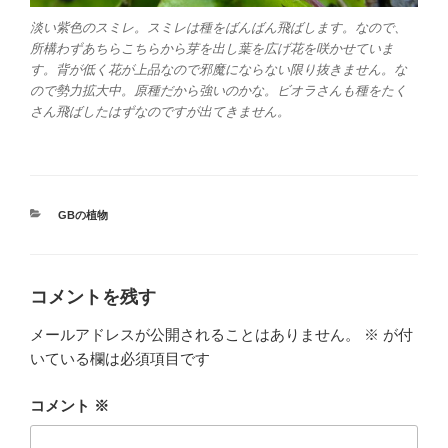
淡い紫色のスミレ。スミレは種をばんばん飛ばします。なので、
所構わずあちらこちらから芽を出し葉を広げ花を咲かせていま
す。背が低く花が上品なので邪魔にならない限り抜きません。な
ので勢力拡大中。原種だから強いのかな。ビオラさんも種をたく
さん飛ばしたはずなのですが出てきません。
カ
GBの植物
テ
ゴ
リ
ー
コメントを残す
メールアドレスが公開されることはありません。
※
が付
いている欄は必須項目です
コメント
※