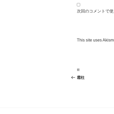
次回のコメントで使
This site uses Akis
投
過
前
稿
去
霜柱
の
ナ
投
ビ
稿
ゲ
ー