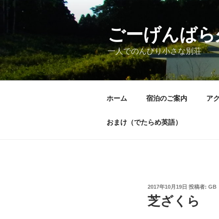
コ
ン
テ
ごーげんばら
ン
一人でのんびり小さな別荘
ツ
へ
ス
キ
ホーム
宿泊のご案内
ア
ッ
プ
おまけ（でたらめ英語）
投
2017年10月19日
投稿者:
GB
稿
芝ざくら
日: