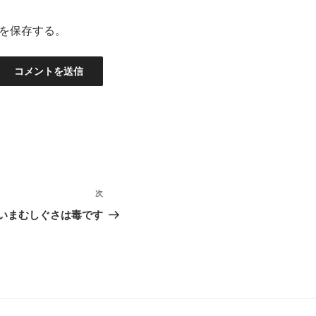
を保存する。
次
次
の
いまむしぐさは毒です
投
稿