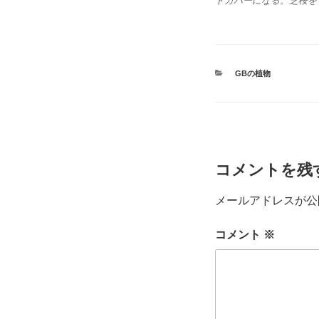
ドカバーになる。芝桜を
カ
GBの植物
テ
ゴ
リ
ー
コメントを残
メールアドレスが公
コメント
※