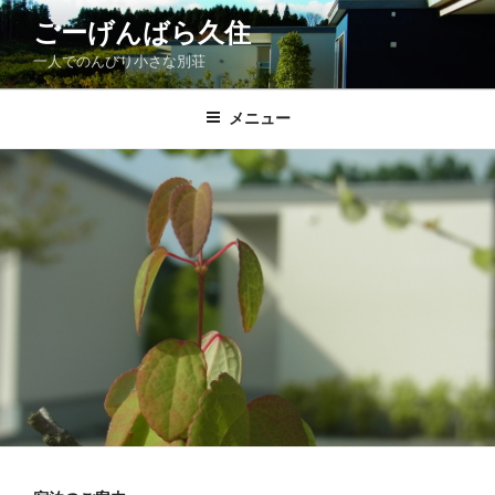
コ
ごーげんばら久住
ン
一人でのんびり小さな別荘
テ
ン
ツ
メニュー
へ
ス
キ
ッ
プ