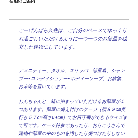
宿泊のご案内
ごーげんばら久住は、ご自分のペースでゆっくり
お過ごしいただけるように一つ一つのお部屋を独
立した建物にしています。
アメニティー、タオル、スリッパ、部屋着、シャン
プー•コンディショナー•ボディーソープ、お飲物、
お米等を置いています。
わんちゃんと一緒に泊まっていただけるお部屋が１
つあります。部屋に備え付けのケージ（横８９cm奥
行き５７cm高さ64cm）でお留守番ができるサイズま
で可です。ケージ持参であったり、おりこうさんで
建物や部屋の中のものを汚したり傷つけたりしない